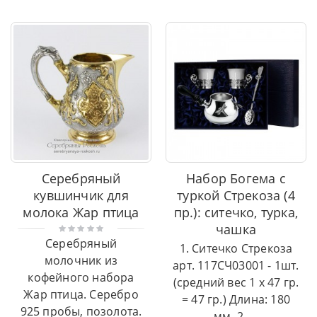
Серебряный
Набор Богема с
кувшинчик для
туркой Стрекоза (4
молока Жар птица
пр.): ситечко, турка,
чашка
Серебряный
1. Ситечко Стрекоза
молочник из
арт. 117СЧ03001 - 1шт.
кофейного набора
(средний вес 1 х 47 гр.
Жар птица. Серебро
= 47 гр.) Длина: 180
925 пробы, позолота.
мм. 2. ...