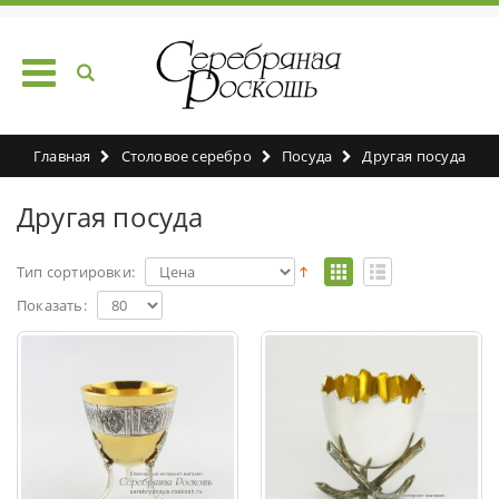
Ювелирный дом Серебряная Роскошь
Главная
Столовое серебро
Посуда
Другая посуда
Другая посуда
Тип сортировки:
Показать: