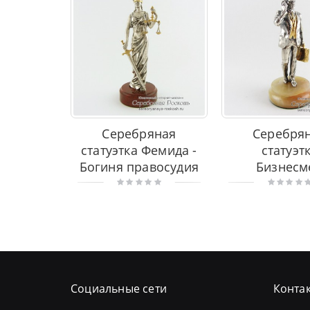
Серебряная
Серебря
статуэтка Фемида -
статуэт
Богиня правосудия
Бизнесм
Социальные сети
Конта