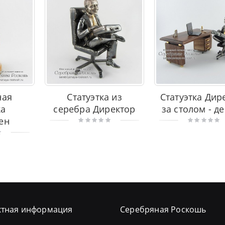
ная
Статуэтка из
Статуэтка Дир
ка
серебра Директор
за столом - д
ен
ктная информация
Серебряная Роскошь