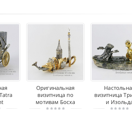
ная
Оригинальная
Настольна
Tatra
визитница по
визитница Тр
nt
мотивам Босха
и Изольд