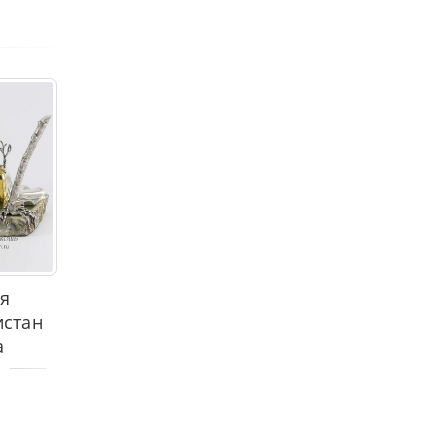
я
истан
а