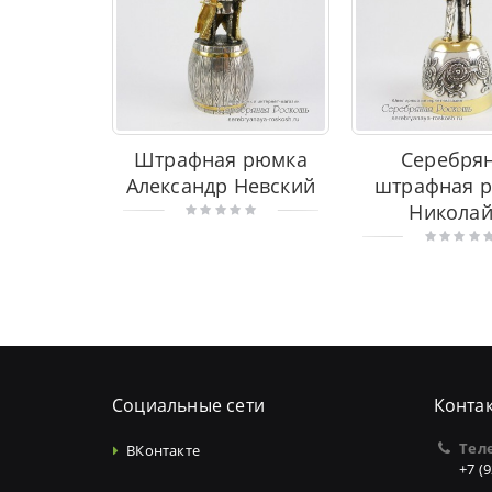
Штрафная рюмка
Серебря
Александр Невский
штрафная 
Николай 
Социальные сети
Конта
Тел
ВКонтакте
+7 (