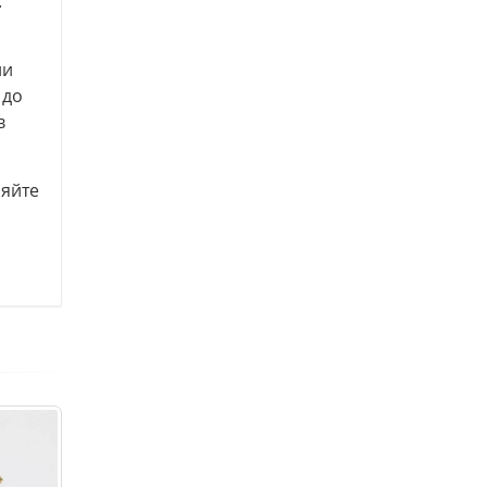
.
ли
 до
в
няйте