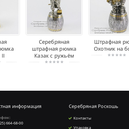
ная
Серебряная
Штрафная р
рюмка
штрафная рюмка
Охотник на б
II
Казак с ружьём
ктная информация
Серебряная Роскошь
ефон:
Контакты
925) 664-68-00
Упаковка