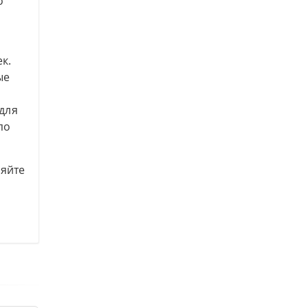
о
к.
ые
для
по
няйте