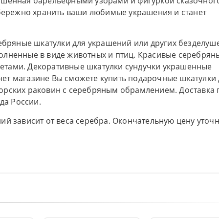
ашенная барельефными узорами и фигуркой сказочног
 бережно хранить ваши любимые украшения и станет
ребряные шкатулки для украшений или других безделуше
олненные в виде животных и птиц. Красивые серебрян
етами. Декоративные шкатулки сундучки украшенные
ет магазине Вы сможете купить подарочные шкатулки 
орских раковин с серебряным обрамлением. Доставка 
да России.
ий зависит от веса серебра. Окончательную цену уточ