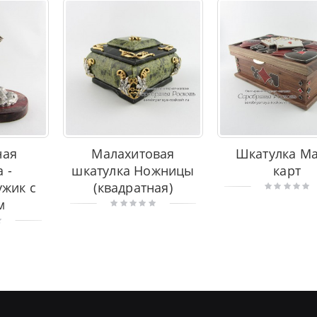
ная
Малахитовая
Шкатулка Ма
а -
шкатулка Ножницы
карт
ужик с
(квадратная)
м