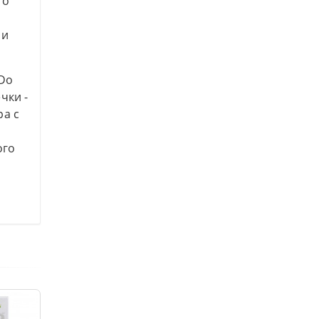
го
 и
 Do
чки -
ра с
ого