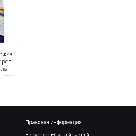
ожка
орог
аль
Правовая информация
Не является публичной офертой