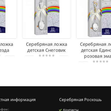
 ложка
Серебряная ложка
Серебряная л
езда
детская Снеговик
детская Един
розовая эм
ктная информация
Серебряная Роскошь
ефон:
Контакты