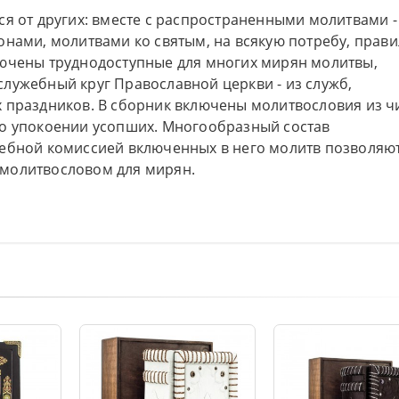
ся от других: вместе с распространенными молитвами -
онами, молитвами ко святым, на всякую потребу, прав
лючены труднодоступные для многих мирян молитвы,
лужебный круг Православной церкви - из служб,
х праздников. В сборник включены молитвословия из ч
 о упокоении усопших. Многообразный состав
жебной комиссией включенных в него молитв позволяю
молитвословом для мирян.