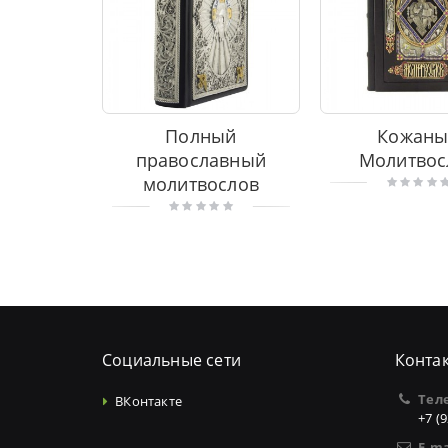
Полный
Кожаны
православный
Молитвос
молитвослов
Социальные сети
Конта
Тел
ВКонтакте
+7 (
E-ma