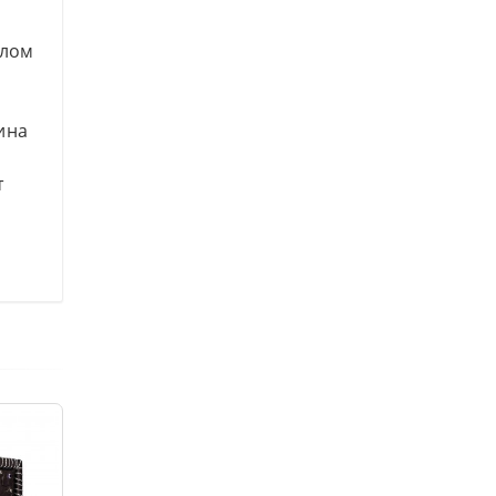
илом
ина
т