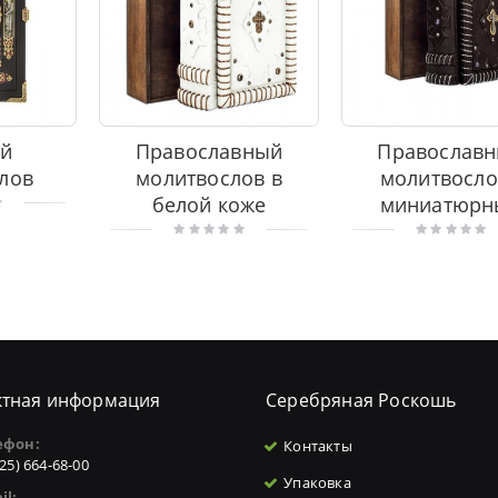
й
Православный
Православ
лов
молитвослов в
молитвосло
белой коже
миниатюрн
ктная информация
Серебряная Роскошь
ефон:
Контакты
925) 664-68-00
Упаковка
il: