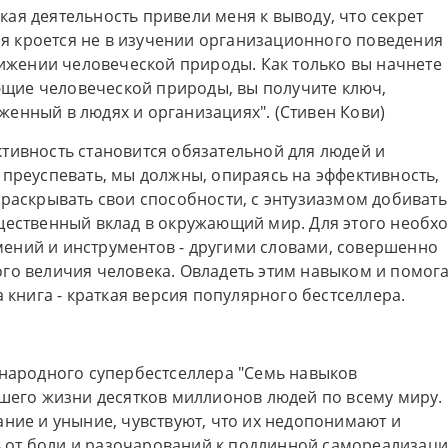
ая деятельность привели меня к выводу, что секрет
 кроется не в изучении организационного поведения
тижении человеческой природы. Как только вы начнете
щие человеческой природы, вы получите ключ,
енный в людях и организациях". (Стивен Кови)
тивность становится обязательной для людей и
 преуспевать, мы должны, опираясь на эффективность,
 раскрывать свои способности, с энтузиазмом добивать
щественный вклад в окружающий мир. Для этого необх
ений и инструментов - другими словами, совершенно
го величия человека. Овладеть этим навыком и помог
 книга - краткая версия популярного бестселлера.
народного супербестселлера "Семь навыков
шего жизни десятков миллионов людей по всему миру.
ие и уныние, чувствуют, что их недопонимают и
ь от боли и разочарований к подлинной самореализаци