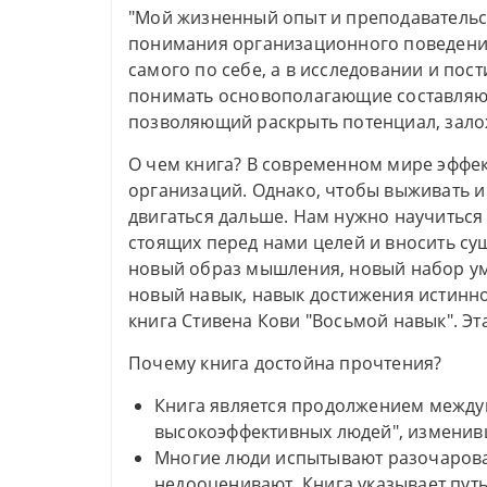
"Мой жизненный опыт и преподавательск
понимания организационного поведения
самого по себе, а в исследовании и пос
понимать основополагающие составляю
позволяющий раскрыть потенциал, залож
О чем книга? В современном мире эффек
организаций. Однако, чтобы выживать и
двигаться дальше. Нам нужно научиться
стоящих перед нами целей и вносить су
новый образ мышления, новый набор ум
новый навык, навык достижения истинно
книга Стивена Кови "Восьмой навык". Эта
Почему книга достойна прочтения?
Книга является продолжением между
высокоэффективных людей", изменив
Многие люди испытывают разочарован
недооценивают. Книга указывает пут