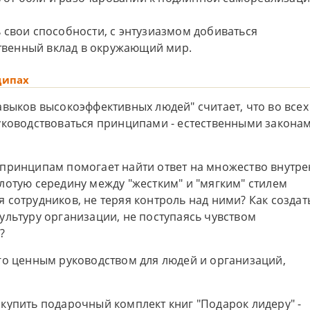
ь свои способности, с энтузиазмом добиваться
твенный вклад в окружающий мир.
ципах
авыков высокоэффективных людей" считает, что во всех
уководствоваться принципами - естественными законам
 принципам помогает найти ответ на множество внутр
лотую середину между "жестким" и "мягким" стилем
 сотрудников, не теряя контроль над ними? Как создат
ультуру организации, не поступаясь чувством
?
го ценным руководством для людей и организаций,
купить подарочный комплект книг "Подарок лидеру" -