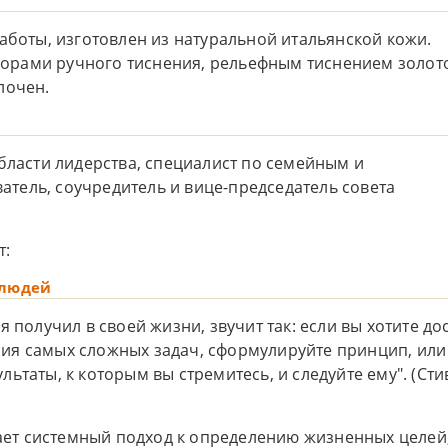
аботы, изготовлен из натуральной итальянской кожи.
орами ручного тиснения, рельефным тиснением золот
лочен.
бласти лидерства, специалист по семейным и
тель, соучредитель и вице-председатель совета
т:
 людей
 получил в своей жизни, звучит так: если вы хотите до
ия самых сложных задач, сформулируйте принцип, или
ьтаты, к которым вы стремитесь, и следуйте ему". (Сти
гает системный подход к определению жизненных целей