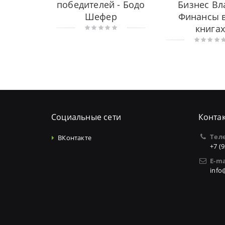
победителей - Бодо
Бизнес Вл
Шефер
Финансы в
книга
Социальные сети
Конта
Тел
ВКонтакте
+7 (
E-ma
info