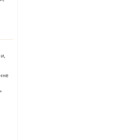
и,
енне
ь