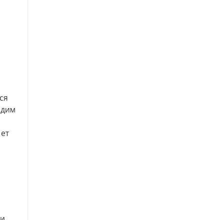
ся
одим
ает
и,