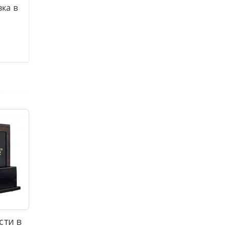
вка в
сти в