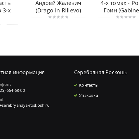
асть
Андрей Жалевич
4-х томах - Р
 3-х
(Drago In Rilievo)
Грин (Gabine
х
ктная информация
Серебряная Роскошь
ефон:
Контакты
925) 664-68-00
Упаковка
il:
@serebryanaya-roskosh.ru