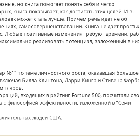
азные, но книга помогает понять себя и четко
х, книга показывает, как достигать этих целей. И в-
человек может стать лучше. Причем речь идет не об
ениях, самосовершенствовании. Книга не дает просты
с. Любые позитивные изменения требуют времени, ра
 максимально реализовать потенциал, заложенный в ни
лер №1" по теме личностного роста, оказавшая большое
включая Билла Клинтона, Ларри Кинга и Стивена Форбс
емпляров.
аций, входящих в рейтинг Fortune 500, посчитали св
в с философией эффективности, изложенной в "Семи
 влиятельных людей США.