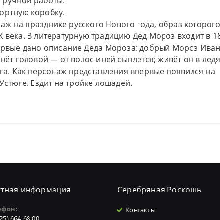
 ручной работы.
ортную коробку.
ж на празднике русского Нового года, образ которог
X века. В литературную традицию Дед Мороз входит в 1
первые дано описание Деда Мороза: добрый Мороз Ива
хнёт головой — от волос иней сыплется; живёт он в лед
ега. Как персонаж представления впервые появился на
Устюге. Ездит на тройке лошадей.
ктная информация
Серебряная Роскошь
ефон:
Контакты
925) 664-68-00