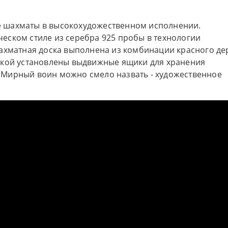
 шахматы в высокохудожественном исполнении.
еском стиле из серебра 925 пробы в технологии
ахматная доска выполнена из комбинации красного де
ской установлены выдвижные ящики для хранения
Мирный воин можно смело назвать - художественное