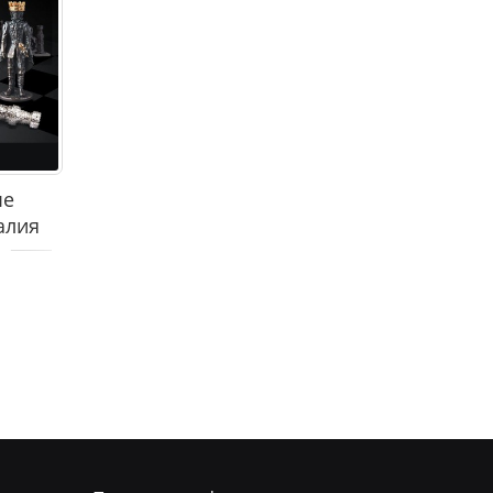
ые
алия