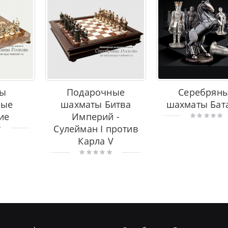
ты
Подарочные
Серебрян
ные
шахматы Битва
шахматы Бат
ие
Империй -
Сулейман I против
Карла V