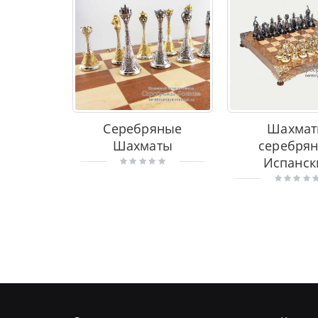
Серебряные
Шахма
Шахматы
серебря
Испанск