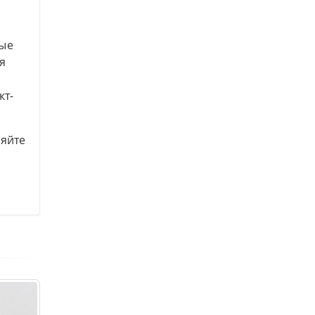
ные
я
кт-
няйте