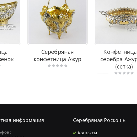
ица
Серебряная
Конфетница
венок
конфетница Ажур
серебра Ажу
(сетка)
ктная информация
Серебряная Роскошь
ефон:
Контакты